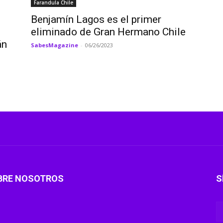
Farandula Chile
Benjamín Lagos es el primer
eliminado de Gran Hermano Chile
án
SabesMagazine
-
06/26/2023
BRE NOSOTROS
S