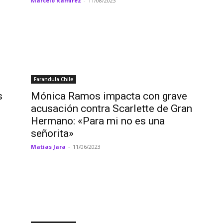
Marcelo Ramírez
-
11/08/2023
Farandula Chile
s
Mónica Ramos impacta con grave
acusación contra Scarlette de Gran
Hermano: «Para mi no es una
señorita»
Matias Jara
-
11/06/2023