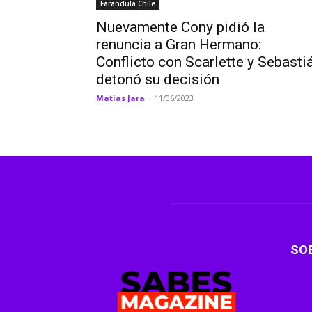
Farandula Chile
Nuevamente Cony pidió la
renuncia a Gran Hermano:
Conflicto con Scarlette y Sebasti
detonó su decisión
Matias Jara
-
11/06/2023
SO