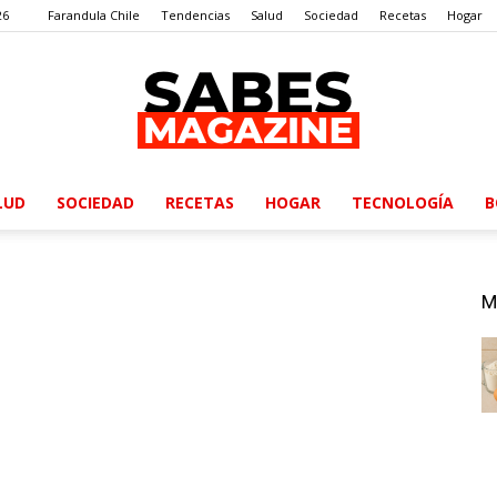
26
Farandula Chile
Tendencias
Salud
Sociedad
Recetas
Hogar
LUD
SOCIEDAD
RECETAS
HOGAR
TECNOLOGÍA
B
SabesMagazine
M