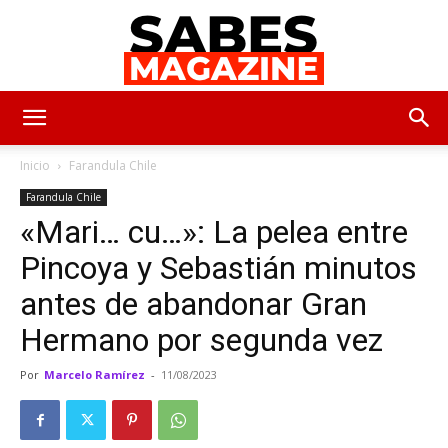
SabesMagazine
Inicio
Farandula Chile
Farandula Chile
«Mari… cu…»: La pelea entre
Pincoya y Sebastián minutos
antes de abandonar Gran
Hermano por segunda vez
Por
Marcelo Ramírez
-
11/08/2023