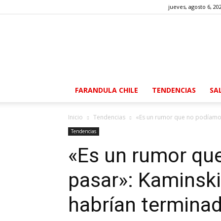
jueves, agosto 6, 20
FARANDULA CHILE
TENDENCIAS
SA
Inicio
Tendencias
«Es un rumor que no podíamos
Tendencias
«Es un rumor qu
pasar»: Kaminski
habrían terminad