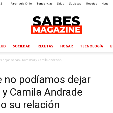
26
Farandula Chile
Tendencias
Salud
Sociedad
Recetas
Hogar
LUD
SOCIEDAD
RECETAS
HOGAR
TECNOLOGÍA
B
SabesMagazine
 dejar pasar»: Kaminski y Camila Andrade...
e no podíamos dejar
 y Camila Andrade
o su relación