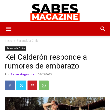
SabesMagazine
Inicio
Farandula Chile
Farandula Chile
Kel Calderón responde a
rumores de embarazo
Por
SabesMagazine
-
04/13/2023