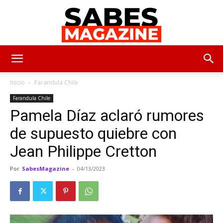
SabesMagazine
Inicio
Farandula Chile
Farandula Chile
Pamela Díaz aclaró rumores
de supuesto quiebre con
Jean Philippe Cretton
Por
SabesMagazine
-
04/13/2023