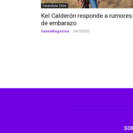
Farandula Chile
Kel Calderón responde a rumores
de embarazo
SabesMagazine
-
04/13/2023
SO