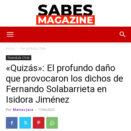
SabesMagazine
Inicio
Farandula Chile
Farandula Chile
«Quizás»: El profundo daño
que provocaron los dichos de
Fernando Solabarrieta en
Isidora Jiménez
Por
Matias Jara
-
11/06/2023