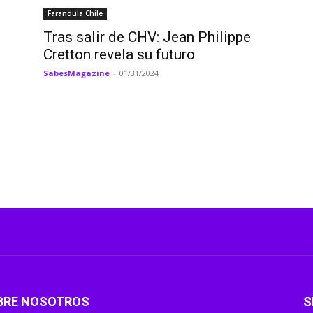
Farandula Chile
Tras salir de CHV: Jean Philippe
Cretton revela su futuro
SabesMagazine
-
01/31/2024
BRE NOSOTROS
S