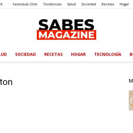
26
Farandula Chile
Tendencias
Salud
Sociedad
Recetas
Hogar
LUD
SOCIEDAD
RECETAS
HOGAR
TECNOLOGÍA
B
SabesMagazine
tton
M