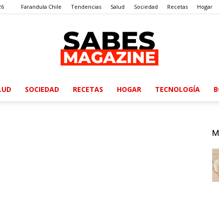
26
Farandula Chile
Tendencias
Salud
Sociedad
Recetas
Hogar
LUD
SOCIEDAD
RECETAS
HOGAR
TECNOLOGÍA
B
SabesMagazine
M