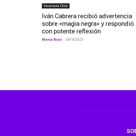
Farandula Chile
Iván Cabrera recibió advertencia
sobre «magia negra» y respondió
con potente reflexión
Maria Ruiz
-
04/18/2023
SO