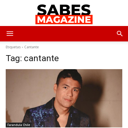
SabesMagazine
Etiquetas
Cantante
Tag:
cantante
Farandula Chile