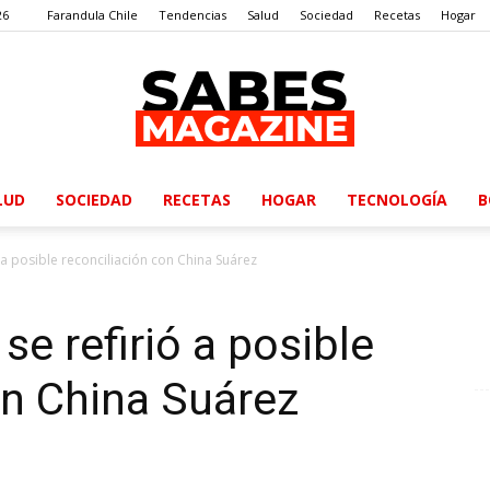
26
Farandula Chile
Tendencias
Salud
Sociedad
Recetas
Hogar
LUD
SOCIEDAD
RECETAS
HOGAR
TECNOLOGÍA
B
SabesMagazine
 a posible reconciliación con China Suárez
e refirió a posible
on China Suárez