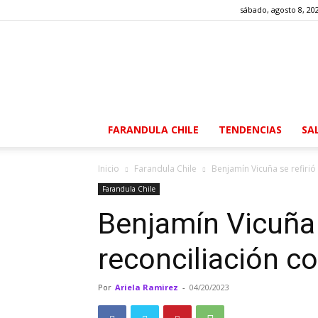
sábado, agosto 8, 20
FARANDULA CHILE
TENDENCIAS
SA
Inicio
Farandula Chile
Benjamín Vicuña se refirió
Farandula Chile
Benjamín Vicuña s
reconciliación c
Por
Ariela Ramirez
-
04/20/2023