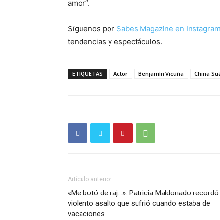
amor”.
Síguenos por
Sabes Magazine en Instagra
tendencias y espectáculos.
ETIQUETAS
Actor
Benjamín Vicuña
China Su
Artículo anterior
«Me botó de raj…»: Patricia Maldonado recordó 
violento asalto que sufrió cuando estaba de
vacaciones