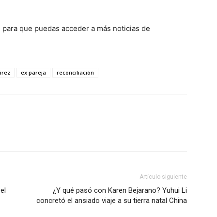
m
para que puedas acceder a más noticias de
árez
ex pareja
reconciliación
Artículo siguiente
el
¿Y qué pasó con Karen Bejarano? Yuhui Li
concretó el ansiado viaje a su tierra natal China