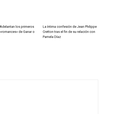
 Adelantan los primeros
La íntima confesión de Jean Philippe
y «romances» de Ganar o
Cretton tras el fin de su relación con
Pamela Díaz