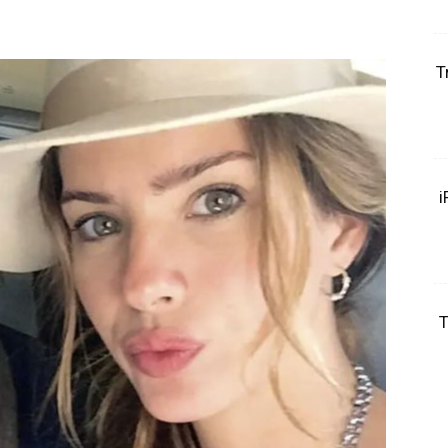
T
i
T