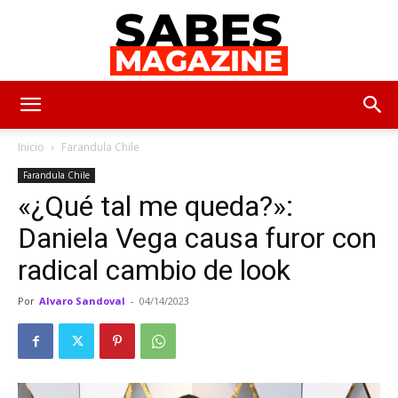
SabesMagazine
Inicio
Farandula Chile
Farandula Chile
«¿Qué tal me queda?»:
Daniela Vega causa furor con
radical cambio de look
Por
Alvaro Sandoval
-
04/14/2023