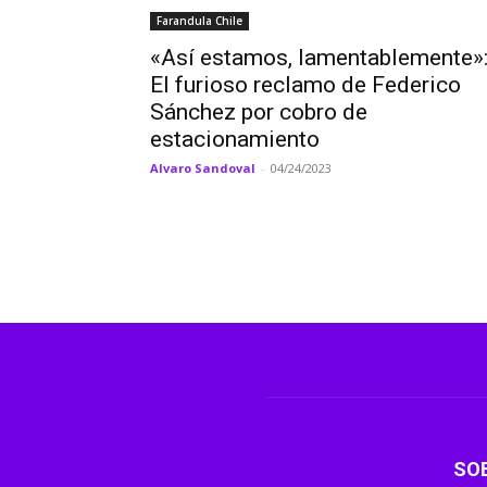
Farandula Chile
«Así estamos, lamentablemente»
El furioso reclamo de Federico
Sánchez por cobro de
estacionamiento
Alvaro Sandoval
-
04/24/2023
SO