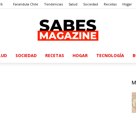
26
Farandula Chile
Tendencias
Salud
Sociedad
Recetas
Hogar
LUD
SOCIEDAD
RECETAS
HOGAR
TECNOLOGÍA
B
SabesMagazine
M