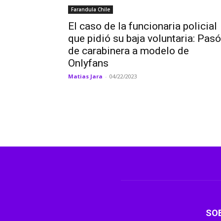
Farandula Chile
El caso de la funcionaria policial
que pidió su baja voluntaria: Pasó
de carabinera a modelo de
Onlyfans
Matias Jara
-
04/22/2023
SO