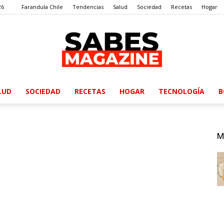
26
Farandula Chile
Tendencias
Salud
Sociedad
Recetas
Hogar
LUD
SOCIEDAD
RECETAS
HOGAR
TECNOLOGÍA
B
SabesMagazine
M